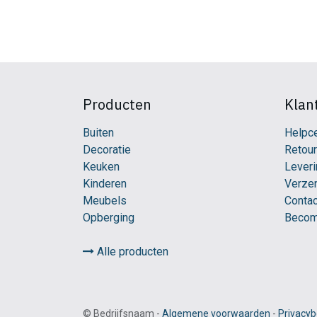
Producten
Klan
Buiten
Helpc
Decoratie
Retou
Keuken
Leveri
Kinderen
Verze
Meubels
Contac
Opberging
Becom
Alle producten
©
Bedrijfsnaam
-
Algemene voorwaarden
-
Privacyb