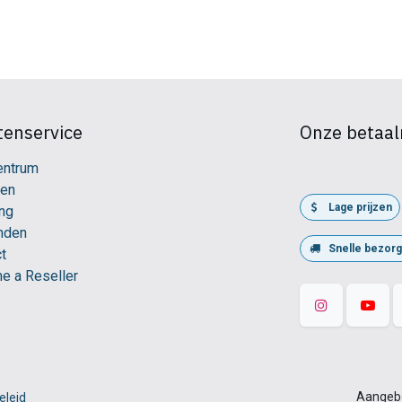
tenservice
Onze betaa
entrum
ren
Lage prijzen
ng
nden
Snelle bezorg
t
e a Reseller
Aangeb
eleid