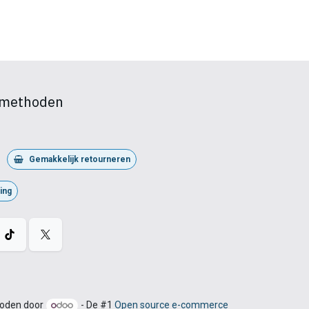
lmethoden
Gemakkelijk retourneren
ing
oden door
- De #1
Open source e-commerce