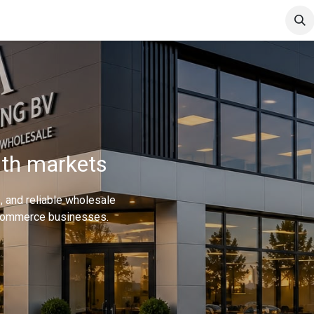
Contact
ith markets
 and reliable wholesale
 e-commerce businesses.