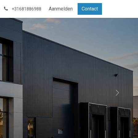
Aanmelden
Contact
+31681886988
Volgende